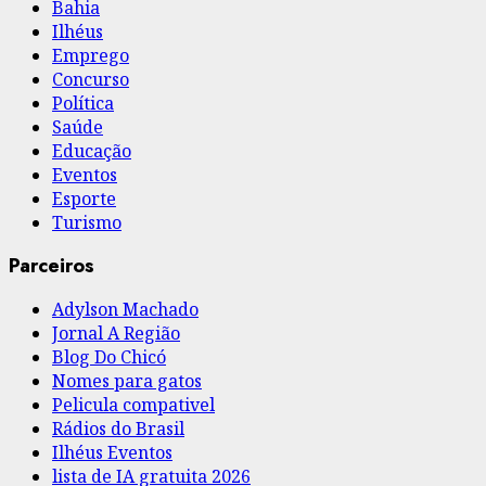
Bahia
Ilhéus
Emprego
Concurso
Política
Saúde
Educação
Eventos
Esporte
Turismo
Parceiros
Adylson Machado
Jornal A Região
Blog Do Chicó
Nomes para gatos
Pelicula compativel
Rádios do Brasil
Ilhéus Eventos
lista de IA gratuita 2026