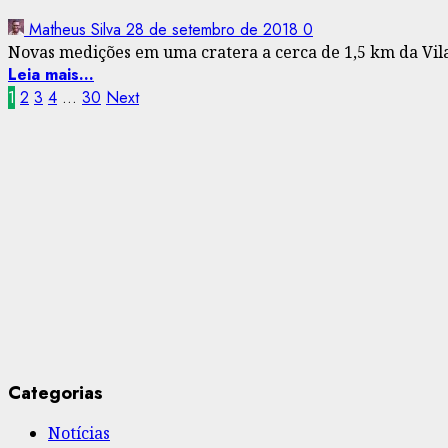
Matheus Silva
28 de setembro de 2018
0
Novas medições em uma cratera a cerca de 1,5 km da Vila
Leia mais...
Paginação
1
2
3
4
…
30
Next
de
posts
Categorias
Notícias