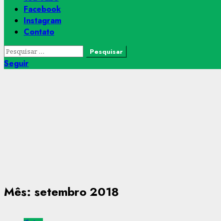
Facebook
Instagram
Contato
Pesquisar
por:
Seguir
Mês:
setembro 2018