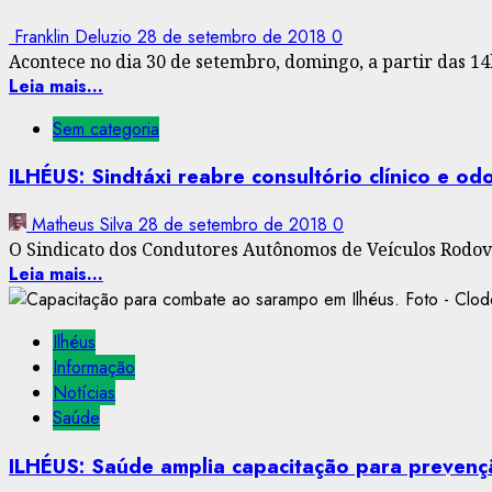
Franklin Deluzio
28 de setembro de 2018
0
Acontece no dia 30 de setembro, domingo, a partir das 14
Leia mais...
Sem categoria
ILHÉUS: Sindtáxi reabre consultório clínico e o
Matheus Silva
28 de setembro de 2018
0
O Sindicato dos Condutores Autônomos de Veículos Rodoviá
Leia mais...
Ilhéus
Informação
Notícias
Saúde
ILHÉUS: Saúde amplia capacitação para preven