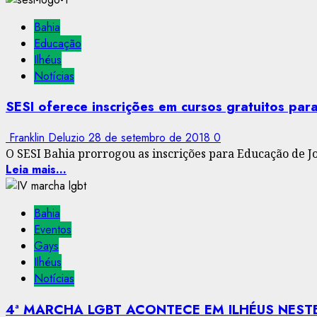
Bahia
Educação
Ilhéus
Notícias
SESI oferece inscrições em cursos gratuitos par
Franklin Deluzio
28 de setembro de 2018
0
O SESI Bahia prorrogou as inscrições para Educação de Jov
Leia mais...
Bahia
Eventos
Gays
Ilhéus
Notícias
4ª MARCHA LGBT ACONTECE EM ILHÉUS NEST