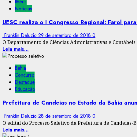
Ilhéus
Notícias
UESC realiza o I Congresso Regional: Farol par
Franklin Deluzio
29 de setembro de 2018
0
O Departamento de Ciências Administrativas e Contábeis 
Leia mais...
Bahia
Concurso
Destaque
Educação
Prefeitura de Candeias no Estado da Bahia anun
Franklin Deluzio
28 de setembro de 2018
0
O edital do Processo Seletivo da Prefeitura de Candeias-B
Leia mais...