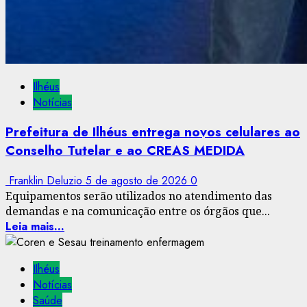
Ilhéus
Notícias
Prefeitura de Ilhéus entrega novos celulares ao
Conselho Tutelar e ao CREAS MEDIDA
Franklin Deluzio
5 de agosto de 2026
0
Equipamentos serão utilizados no atendimento das
demandas e na comunicação entre os órgãos que...
Leia mais...
Ilhéus
Notícias
Saúde