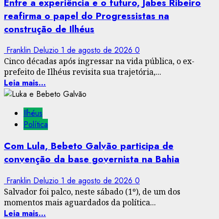
Entre a experiência e o futuro, Jabes Ribeiro
reafirma o papel do Progressistas na
construção de Ilhéus
Franklin Deluzio
1 de agosto de 2026
0
Cinco décadas após ingressar na vida pública, o ex-
prefeito de Ilhéus revisita sua trajetória,...
Leia mais...
Ilhéus
Política
Com Lula, Bebeto Galvão participa de
convenção da base governista na Bahia
Franklin Deluzio
1 de agosto de 2026
0
Salvador foi palco, neste sábado (1º), de um dos
momentos mais aguardados da política...
Leia mais...