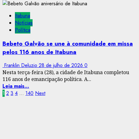
Itabuna
Notícias
Política
Bebeto Galvão se une à comunidade em missa
pelos 116 anos de Itabuna
Franklin Deluzio
28 de julho de 2026
0
Nesta terça-feira (28), a cidade de Itabuna completou
116 anos de emancipação política. A...
Leia mais...
Paginação
1
2
3
4
…
140
Next
de
posts