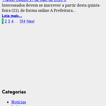
Interessados devem se inscrever a partir desta quinta-
feira (21), de forma online A Prefeitura...
Leia mais...
Paginação
1
2
3
4
…
194
Next
de
posts
Categorias
Notícias