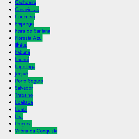
Cachoeira
Canavieiras
Concurso
Emprego
Feira de Santana
Floresta Azul
Ilhéus
Itabuna
Itacaré
Itapetinga
Jequié
Porto Seguro
Salvador
Trabalho
Ubaitaba
Ubatã
Una
Uruçuca
Vitória da Conquista