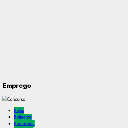
Emprego
Bahia
Belmonte
Buerarema