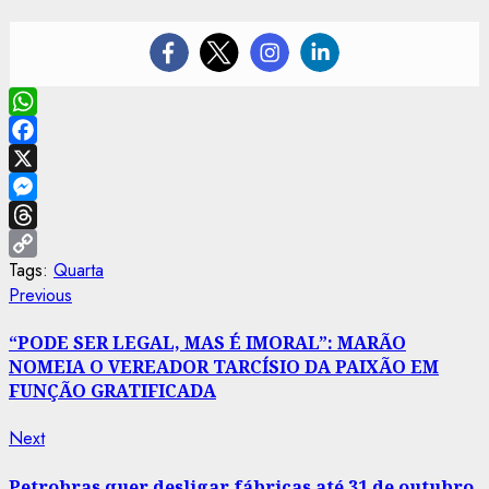
WhatsApp
Facebook
X
Messenger
Threads
Tags:
Quarta
Copy
Post
Previous
Previous
Link
post:
navigation
“PODE SER LEGAL, MAS É IMORAL”: MARÃO
NOMEIA O VEREADOR TARCÍSIO DA PAIXÃO EM
FUNÇÃO GRATIFICADA
Next
Next
post:
Petrobras quer desligar fábricas até 31 de outubro