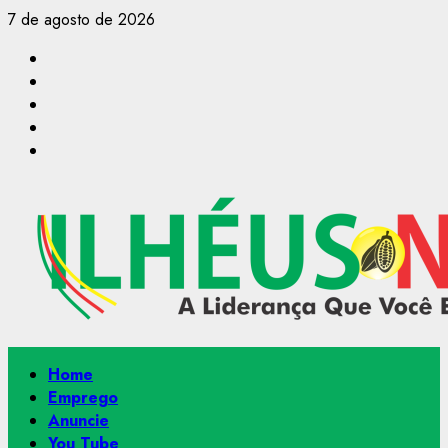
Skip
7 de agosto de 2026
to
Facebook
content
Instagram
Youtube
@Paulo2k21
Canal
Primary
Home
Menu
Emprego
Anuncie
You Tube