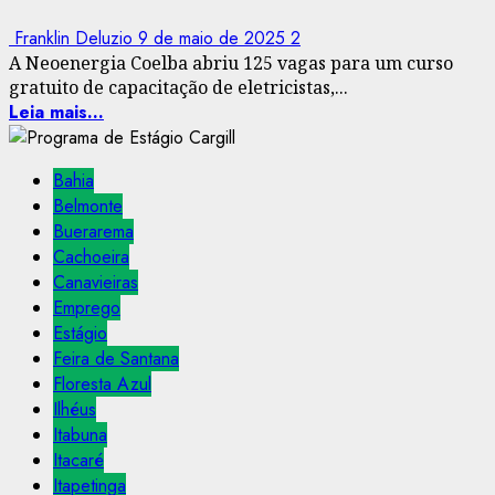
Franklin Deluzio
9 de maio de 2025
2
A Neoenergia Coelba abriu 125 vagas para um curso
gratuito de capacitação de eletricistas,...
Leia mais...
Bahia
Belmonte
Buerarema
Cachoeira
Canavieiras
Emprego
Estágio
Feira de Santana
Floresta Azul
Ilhéus
Itabuna
Itacaré
Itapetinga