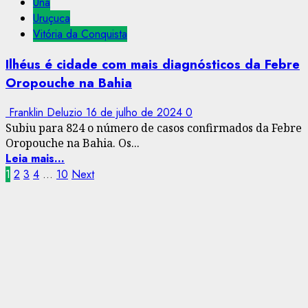
Una
Uruçuca
Vitória da Conquista
Ilhéus é cidade com mais diagnósticos da Febre
Oropouche na Bahia
Franklin Deluzio
16 de julho de 2024
0
Subiu para 824 o número de casos confirmados da Febre
Oropouche na Bahia. Os...
Leia mais...
Paginação
1
2
3
4
…
10
Next
de
posts