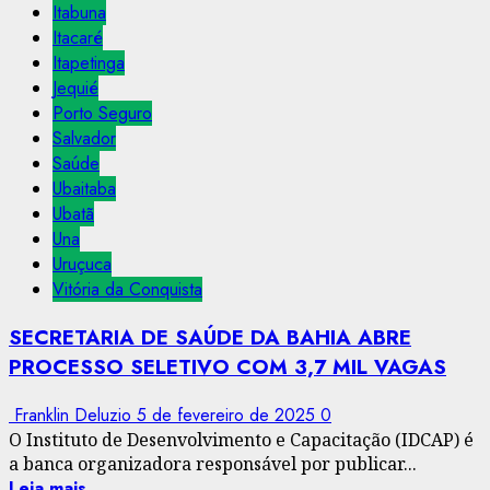
Itabuna
Itacaré
Itapetinga
Jequié
Porto Seguro
Salvador
Saúde
Ubaitaba
Ubatã
Una
Uruçuca
Vitória da Conquista
SECRETARIA DE SAÚDE DA BAHIA ABRE
PROCESSO SELETIVO COM 3,7 MIL VAGAS
Franklin Deluzio
5 de fevereiro de 2025
0
O Instituto de Desenvolvimento e Capacitação (IDCAP) é
a banca organizadora responsável por publicar...
Leia mais...