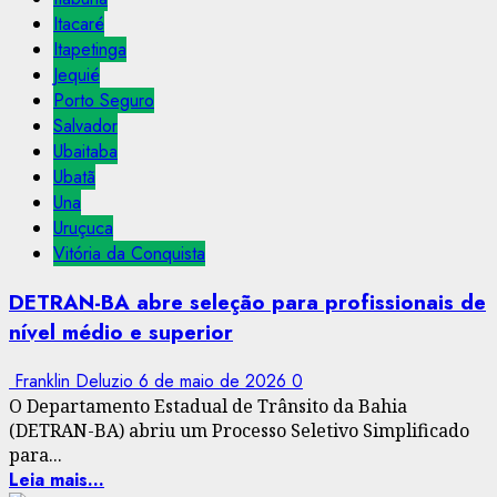
Itacaré
Itapetinga
Jequié
Porto Seguro
Salvador
Ubaitaba
Ubatã
Una
Uruçuca
Vitória da Conquista
DETRAN-BA abre seleção para profissionais de
nível médio e superior
Franklin Deluzio
6 de maio de 2026
0
O Departamento Estadual de Trânsito da Bahia
(DETRAN-BA) abriu um Processo Seletivo Simplificado
para...
Leia mais...