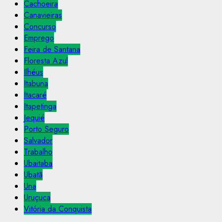
Cachoeira
Canavieiras
Concurso
Emprego
Feira de Santana
Floresta Azul
Ilhéus
Itabuna
Itacaré
Itapetinga
Jequié
Porto Seguro
Salvador
Trabalho
Ubaitaba
Ubatã
Una
Uruçuca
Vitória da Conquista