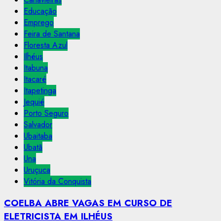
Educação
Emprego
Feira de Santana
Floresta Azul
Ilhéus
Itabuna
Itacaré
Itapetinga
Jequié
Porto Seguro
Salvador
Ubaitaba
Ubatã
Una
Uruçuca
Vitória da Conquista
COELBA ABRE VAGAS EM CURSO DE
ELETRICISTA EM ILHÉUS