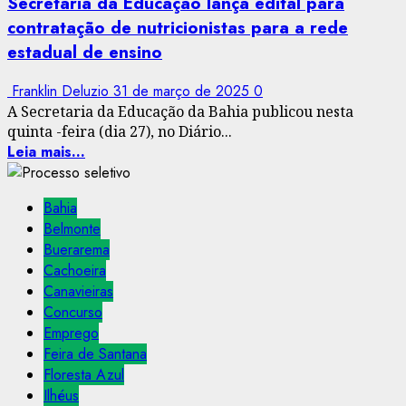
Secretaria da Educação lança edital para
contratação de nutricionistas para a rede
estadual de ensino
Franklin Deluzio
31 de março de 2025
0
A Secretaria da Educação da Bahia publicou nesta
quinta -feira (dia 27), no Diário...
Leia mais...
Bahia
Belmonte
Buerarema
Cachoeira
Canavieiras
Concurso
Emprego
Feira de Santana
Floresta Azul
Ilhéus