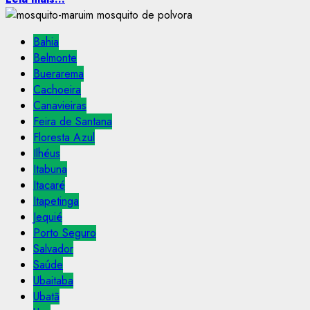
Bahia
Belmonte
Buerarema
Cachoeira
Canavieiras
Feira de Santana
Floresta Azul
Ilhéus
Itabuna
Itacaré
Itapetinga
Jequié
Porto Seguro
Salvador
Saúde
Ubaitaba
Ubatã