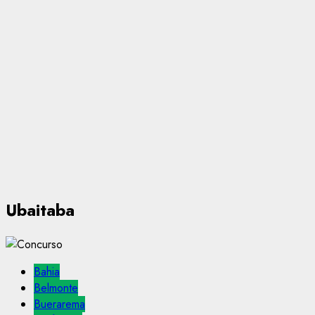
Ubaitaba
Bahia
Belmonte
Buerarema