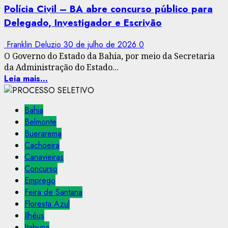
Polícia Civil – BA abre concurso público para
Delegado, Investigador e Escrivão
Franklin Deluzio
30 de julho de 2026
0
O Governo do Estado da Bahia, por meio da Secretaria
da Administração do Estado...
Leia mais...
Bahia
Belmonte
Buerarema
Cachoeira
Canavieiras
Concurso
Emprego
Feira de Santana
Floresta Azul
Ilhéus
Itabuna