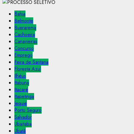
Bahia
Belmonte
Buerarema
Cachoeira
Canavieiras
Concurso
Emprego
Feira de Santana
Floresta Azul
Ilhéus
Itabuna
Itacaré
Itapetinga
Jequié
Porto Seguro
Salvador
Ubaitaba
Ubatã