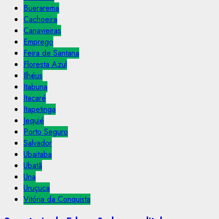
Buerarema
Cachoeira
Canavieiras
Emprego
Feira de Santana
Floresta Azul
Ilhéus
Itabuna
Itacaré
Itapetinga
Jequié
Porto Seguro
Salvador
Ubaitaba
Ubatã
Una
Uruçuca
Vitória da Conquista