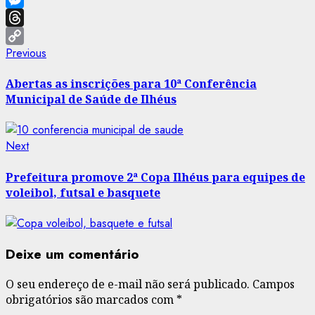
Messenger
Threads
Post
Previous
Previous
Copy
post:
Link
navigation
Abertas as inscrições para 10ª Conferência
Municipal de Saúde de Ilhéus
Next
Next
post:
Prefeitura promove 2ª Copa Ilhéus para equipes de
voleibol, futsal e basquete
Deixe um comentário
O seu endereço de e-mail não será publicado.
Campos
obrigatórios são marcados com
*