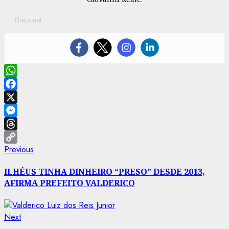
ilheus.net
WhatsApp
Facebook
X
Messenger
Threads
Post
Previous
Previous
Copy
post:
Link
navigation
ILHÉUS TINHA DINHEIRO “PRESO” DESDE 2013,
AFIRMA PREFEITO VALDERICO
Next
Next
post: