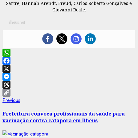
Sartre, Hannah Arendt, Freud, Carlos Roberto Gonçalves e
Giovanni Reale.
ilheus.net
WhatsApp
Facebook
X
Messenger
Threads
Post
Previous
Previous
Copy
post:
Link
navigation
Prefeitura convoca profissionais da saúde para
vacinação contra catapora em Ilhéus