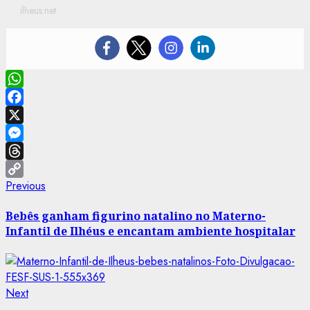
ilheus.net
WhatsApp
Facebook
X
Messenger
Threads
Post
Previous
Previous
Copy
post:
Link
navigation
Bebês ganham figurino natalino no Materno-
Infantil de Ilhéus e encantam ambiente hospitalar
Next
Next
post: