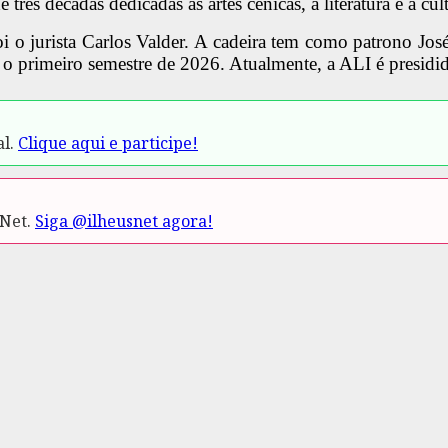
três décadas dedicadas às artes cênicas, à literatura e à cult
oi o jurista Carlos Valder. A cadeira tem como patrono Jo
a o primeiro semestre de 2026. Atualmente, a ALI é presidi
al.
Clique aqui e participe!
.Net.
Siga @ilheusnet agora!