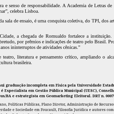
ra e senso de responsabilidade. A Academia de Letras de
mar”, celebra Lisboa.
da sala de ensaio, é uma conquista coletiva, do TPI, dos ar
 Cidade, a chegada de Romualdo fortalece a instituiçã
obretudo, por prêmios e indicações de teatro pelo Brasil. Pr
anos ininterruptos de atividades cênicas.”
teatro, literatura e pensamento crítico, ampliando o a
ultura brasileira.
ssui graduação incompleta em Física pela Universidade Est
, é Especialista em Gestão Pública Municipal (UESC), Conselh
lhéus/BA e estrategista em Geomarketing Eleitoral. DRT n. 000
o, Políticas Públicas, Plano Diretor, Administração de Recursos,
, Verdade e Sociedade em Foucault, Filosofia Jurídica e autores 