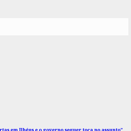
tas em Ilhéus e o governo sequer toca no assunto”