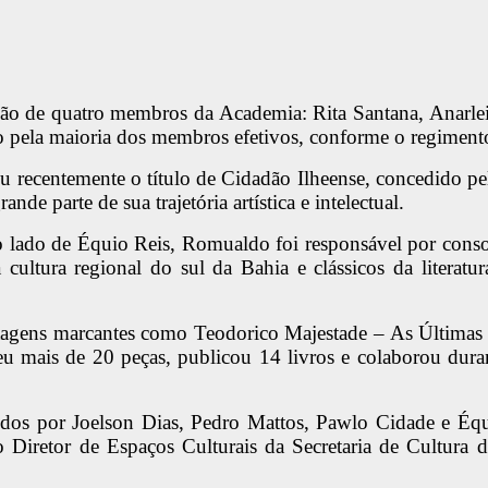
ação de quatro membros da Academia: Rita Santana, Anar
o pela maioria dos membros efetivos, conforme o regimento
eu recentemente o título de Cidadão Ilheense, concedido 
de parte de sua trajetória artística e intelectual.
 lado de Équio Reis, Romualdo foi responsável por conso
a cultura regional do sul da Bahia e clássicos da litera
tagens marcantes como Teodorico Majestade – As Últimas 
eu mais de 20 peças, publicou 14 livros e colaborou dura
s por Joelson Dias, Pedro Mattos, Pawlo Cidade e Équio
o Diretor de Espaços Culturais da Secretaria de Cultura