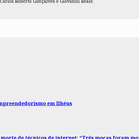
 Carlos Roberto Gonçalves e Giovanni Reale.
empreendedorismo em Ilhéus
orte de técnicos de internet: “Três moças foram mor