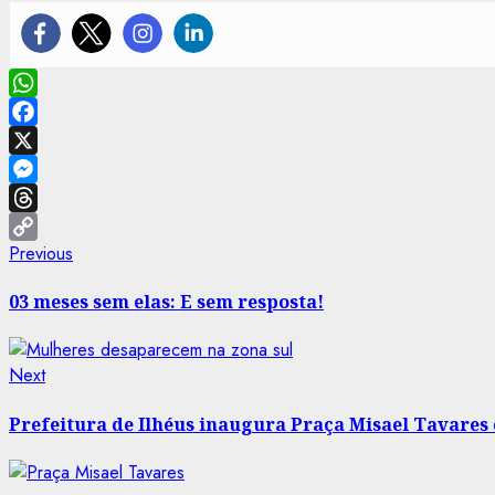
WhatsApp
Facebook
X
Messenger
Threads
Post
Previous
Previous
Copy
post:
Link
navigation
03 meses sem elas: E sem resposta!
Next
Next
post:
Prefeitura de Ilhéus inaugura Praça Misael Tavares