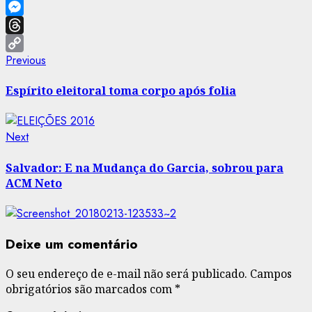
X
Messenger
Threads
Post
Previous
Previous
Copy
post:
Link
navigation
Espírito eleitoral toma corpo após folia
Next
Next
post:
Salvador: E na Mudança do Garcia, sobrou para
ACM Neto
Deixe um comentário
O seu endereço de e-mail não será publicado.
Campos
obrigatórios são marcados com
*