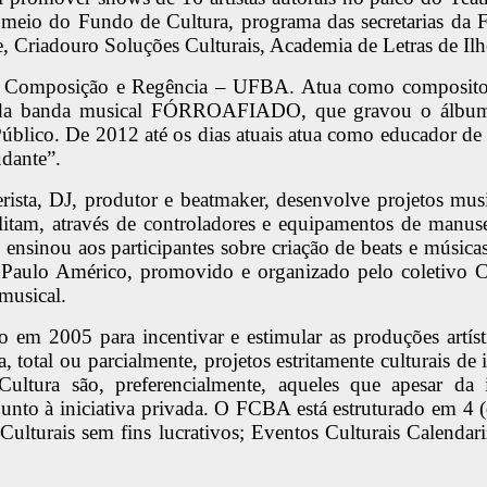
meio do Fundo de Cultura, programa das secretarias da
Criadouro Soluções Culturais, Academia de Letras de Ilhéu
 Composição e Regência – UFBA. Atua como compositor, 
al da banda musical FÓRROAFIADO, que gravou o álbu
úblico. De 2012 até os dias atuais atua como educador 
dante”.
ista, DJ, produtor e beatmaker, desenvolve projetos music
bilitam, através de controladores e equipamentos de manu
de ensinou aos participantes sobre criação de beats e mús
aulo Américo, promovido e organizado pelo coletivo Ci
musical.
 2005 para incentivar e estimular as produções artísti
total ou parcialmente, projetos estritamente culturais de in
ultura são, preferencialmente, aqueles que apesar da 
junto à iniciativa privada. O FCBA está estruturado em 4 (
ulturais sem fins lucrativos; Eventos Culturais Calendariz