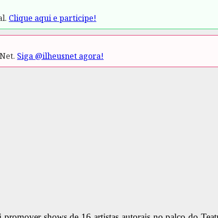
al.
Clique aqui e participe!
.Net.
Siga @ilheusnet agora!
promover shows de 16 artistas autorais no palco do Teatr