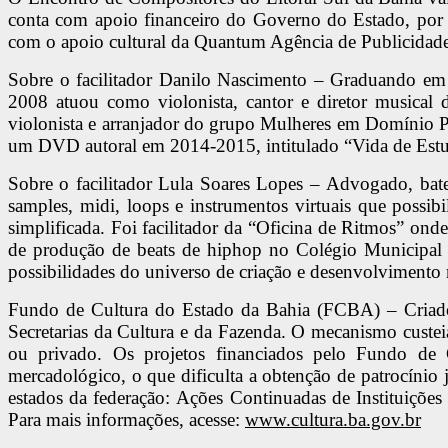
conta com apoio financeiro do Governo do Estado, por 
com o apoio cultural da Quantum Agência de Publicidade, 
Sobre o facilitador Danilo Nascimento – Graduando em
2008 atuou como violonista, cantor e diretor music
violonista e arranjador do grupo Mulheres em Domínio P
um DVD autoral em 2014-2015, intitulado “Vida de Estu
Sobre o facilitador Lula Soares Lopes – Advogado, bater
samples, midi, loops e instrumentos virtuais que possi
simplificada. Foi facilitador da “Oficina de Ritmos” on
de produção de beats de hiphop no Colégio Municipal P
possibilidades do universo de criação e desenvolvimento 
Fundo de Cultura do Estado da Bahia (FCBA) – Criado em
Secretarias da Cultura e da Fazenda. O mecanismo custeia, 
ou privado. Os projetos financiados pelo Fundo de C
mercadológico, o que dificulta a obtenção de patrocínio 
estados da federação: Ações Continuadas de Instituições C
Para mais informações, acesse:
www.cultura.ba.gov.br