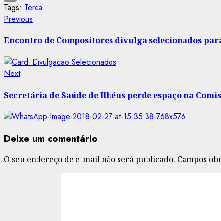
Tags:
Terca
Copy
Post
Previous
Previous
Link
post:
navigation
Encontro de Compositores divulga selecionados para
Next
Next
post:
Secretária de Saúde de Ilhéus perde espaço na Comis
Deixe um comentário
O seu endereço de e-mail não será publicado.
Campos obr