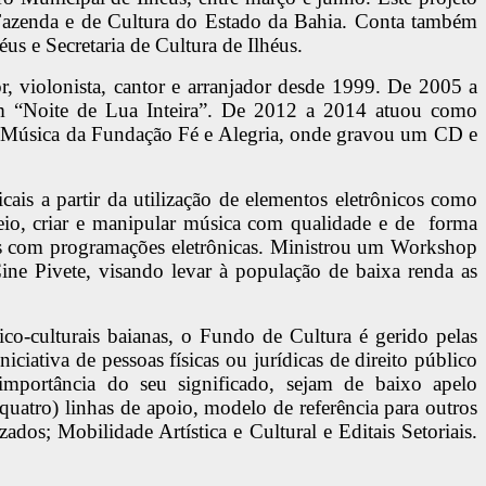
 Fazenda e de Cultura do Estado da Bahia. Conta também
s e Secretaria de Cultura de Ilhéus.
violonista, cantor e arranjador desde 1999. De 2005 a
m “Noite de Lua Inteira”. De 2012 a 2014 atuou como
de Música da Fundação Fé e Alegria, onde gravou um CD e
ais a partir da utilização de elementos eletrônicos como
seio, criar e manipular música com qualidade e de forma
icas com programações eletrônicas. Ministrou um Workshop
ne Pivete, visando levar à população de baixa renda as
co-culturais baianas, o Fundo de Cultura é gerido pelas
iciativa de pessoas físicas ou jurídicas de direito público
importância do seu significado, sejam de baixo apelo
quatro) linhas de apoio, modelo de referência para outros
ados; Mobilidade Artística e Cultural e Editais Setoriais.