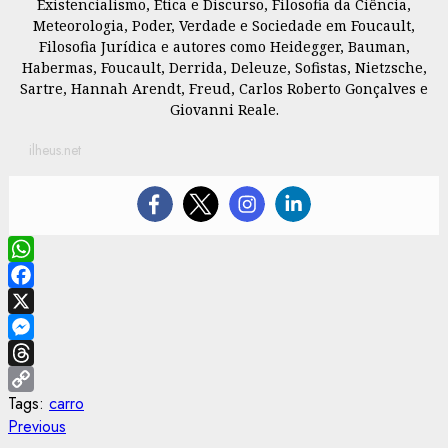
Existencialismo, Ética e Discurso, Filosofia da Ciência,
Meteorologia, Poder, Verdade e Sociedade em Foucault,
Filosofia Jurídica e autores como Heidegger, Bauman,
Habermas, Foucault, Derrida, Deleuze, Sofistas, Nietzsche,
Sartre, Hannah Arendt, Freud, Carlos Roberto Gonçalves e
Giovanni Reale.
ilheus.net
WhatsApp
Facebook
X
Messenger
Threads
Tags:
carro
Copy
Post
Previous
Previous
Link