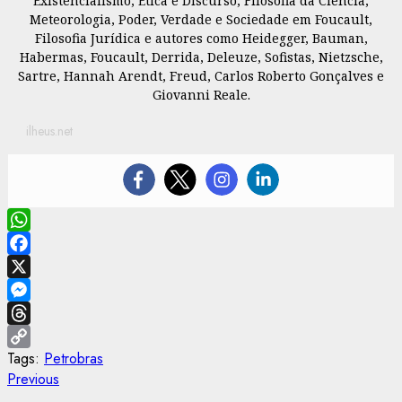
Existencialismo, Ética e Discurso, Filosofia da Ciência,
Meteorologia, Poder, Verdade e Sociedade em Foucault,
Filosofia Jurídica e autores como Heidegger, Bauman,
Habermas, Foucault, Derrida, Deleuze, Sofistas, Nietzsche,
Sartre, Hannah Arendt, Freud, Carlos Roberto Gonçalves e
Giovanni Reale.
ilheus.net
WhatsApp
Facebook
X
Messenger
Threads
Tags:
Petrobras
Copy
Post
Previous
Previous
Link
post: