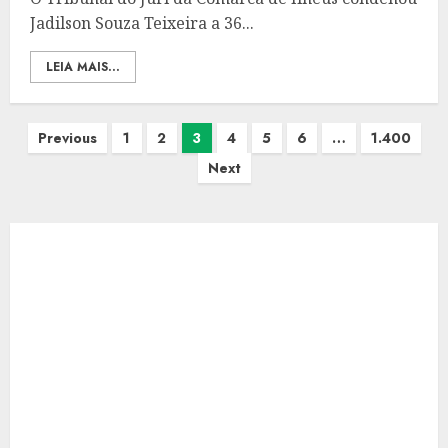
Jadilson Souza Teixeira a 36...
LEIA MAIS...
Paginação
Previous
1
2
3
4
5
6
…
1.400
de
Next
posts