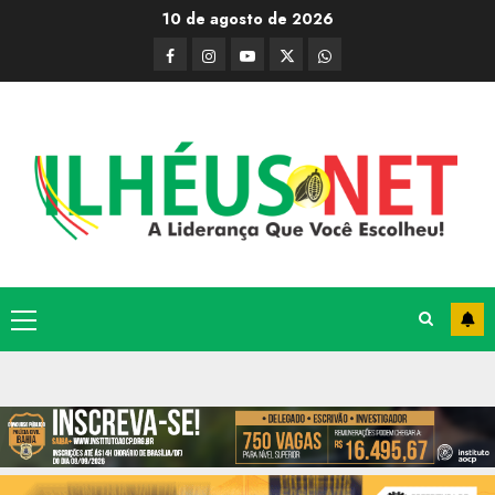
Skip
10 de agosto de 2026
to
Facebook
Instagram
Youtube
@Paulo2k21
Canal
content
Primary
Menu